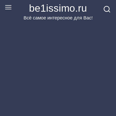
Перейти
be1issimo.ru
к
Всё самое интересное для Вас!
контенту