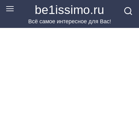
Перейти
be1issimo.ru
к
Всё самое интересное для Вас!
контенту