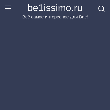
Перейти
be1issimo.ru
к
Всё самое интересное для Вас!
контенту