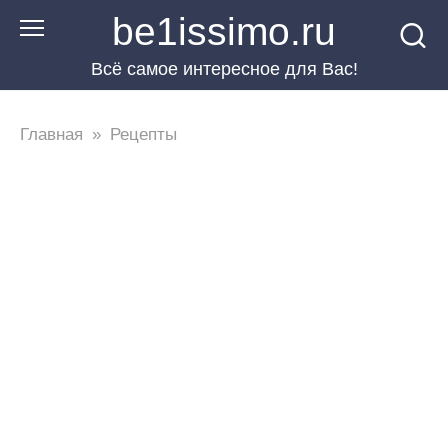
Перейти
be1issimo.ru
к
Всё самое интересное для Вас!
контенту
Главная
»
Рецепты