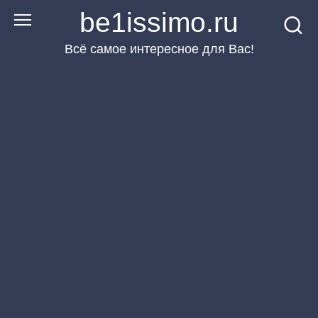
Перейти
be1issimo.ru
к
Всё самое интересное для Вас!
контенту