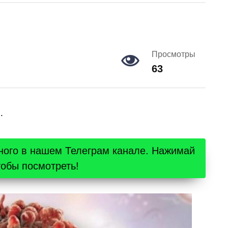
Просмотры
63
…
ного в нашем Телеграм канале. Нажимай
тобы посмотреть!