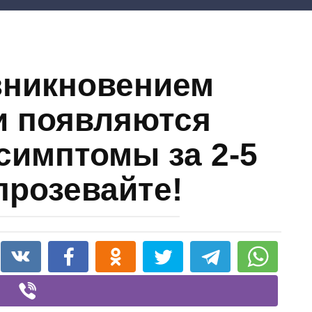
зникновением
и появляются
симптомы за 2-5
 прозевайте!