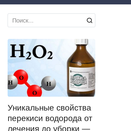
Search
for:
Уникальные свойства
перекиси водорода от
лечения до уборки —