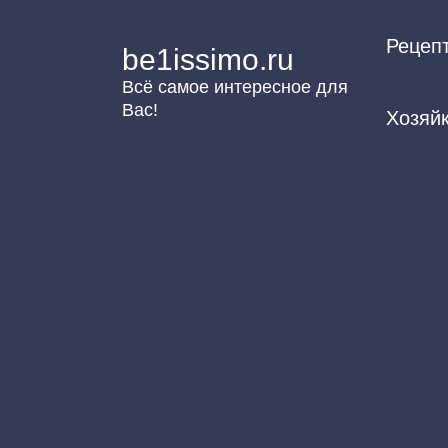
Перейти
Рецеп
к
be1issimo.ru
контенту
Всё самое интересное для
Вас!
Хозяй