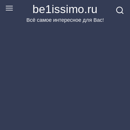
Перейти
be1issimo.ru
к
Всё самое интересное для Вас!
контенту