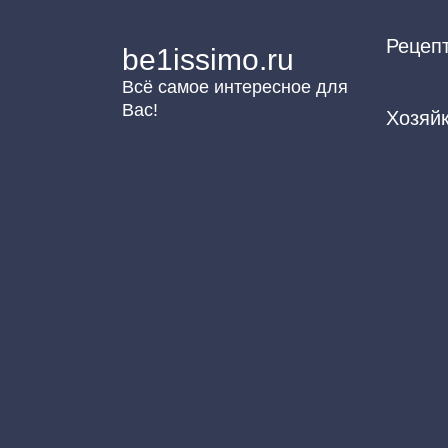
Перейти
Рецеп
к
be1issimo.ru
контенту
Всё самое интересное для
Вас!
Хозяй