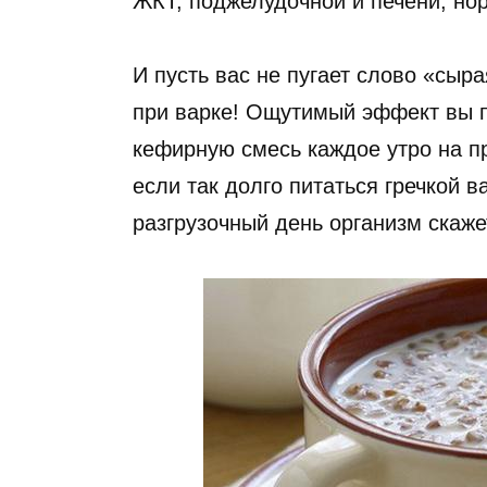
ЖКТ, поджелудочной и печени, но
И пусть вас не пугает слово «сыра
при варке! Ощутимый эффект вы п
кефирную смесь каждое утро на п
если так долго питаться гречкой в
разгрузочный день организм скаже