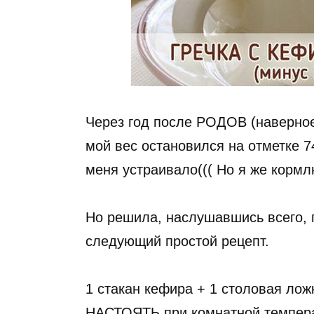
Через год после РОДОВ (наверно
мой вес остановился на отметке 74
меня устраивало((( Но я же кормл
Но решила, наслушавшись всего, п
следующий простой рецепт.
1 стакан кефира + 1 столовая ло
НАСТОЯТЬ при комнатной темпера