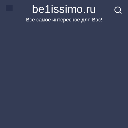
Перейти
be1issimo.ru
к
Всё самое интересное для Вас!
контенту