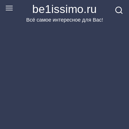
Перейти
be1issimo.ru
к
Всё самое интересное для Вас!
контенту