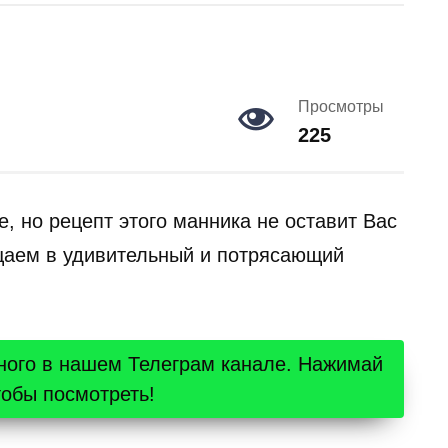
Просмотры
225
е, но рецепт этого манника не оставит Вас
щаем в удивительный и потрясающий
ного в нашем Телеграм канале. Нажимай
тобы посмотреть!