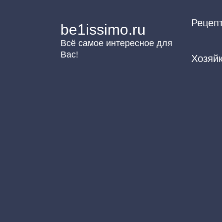
Перейти
Рецеп
к
be1issimo.ru
контенту
Всё самое интересное для
Вас!
Хозяй