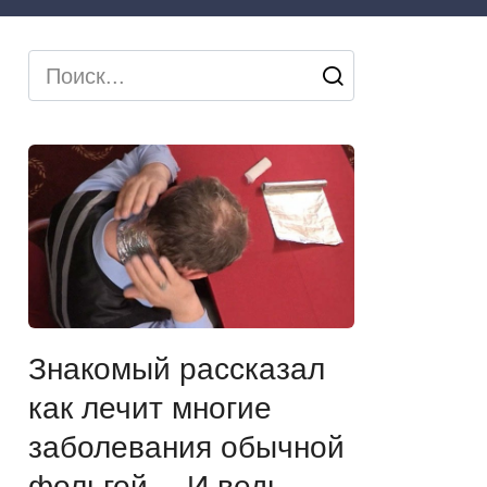
Search
for:
Знакомый рассказал
как лечит многие
заболевания обычной
фольгой… И ведь