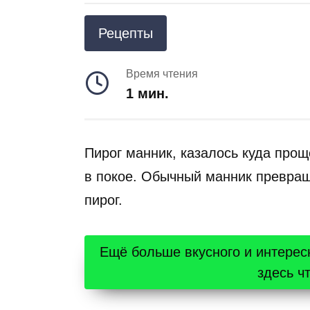
Рецепты
Время чтения
1 мин.
Пирог манник, казалось куда прощ
в покое. Обычный манник превра
пирог.
Ещё больше вкусного и интерес
здесь ч