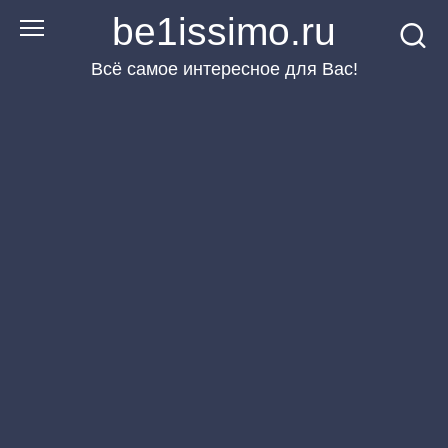
Перейти
be1issimo.ru
к
Всё самое интересное для Вас!
контенту