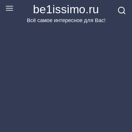
Перейти
be1issimo.ru
к
Всё самое интересное для Вас!
контенту