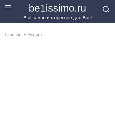
Перейти
be1issimo.ru
к
Всё самое интересное для Вас!
контенту
Главная
»
Рецепты