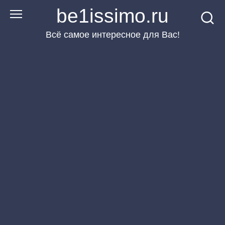
Перейти
be1issimo.ru
к
Всё самое интересное для Вас!
контенту