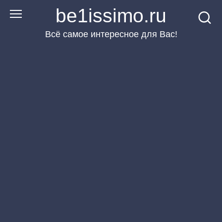
Перейти
be1issimo.ru
к
Всё самое интересное для Вас!
контенту