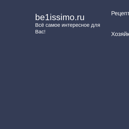
Перейти
Рецеп
к
be1issimo.ru
контенту
Всё самое интересное для
Вас!
Хозяй