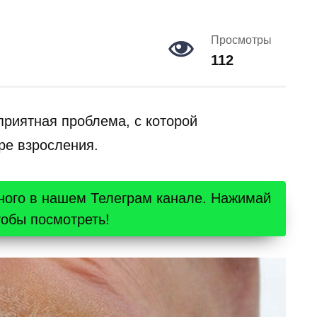
Просмотры
112
приятная проблема, с которой
ре взросления.
ного в нашем Телеграм канале. Нажимай
тобы посмотреть!