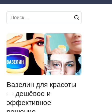
Search
for:
Вазелин для красоты
— дешёвое и
эффективное
решение