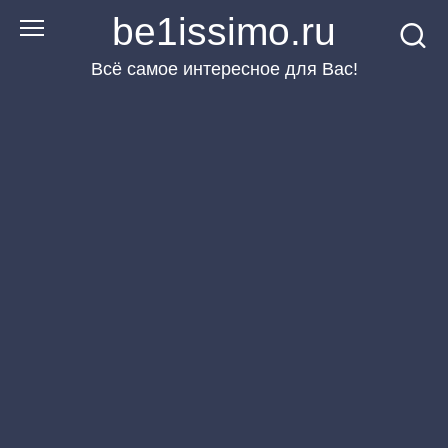
Перейти
be1issimo.ru
к
Всё самое интересное для Вас!
контенту