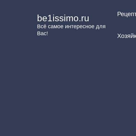
Перейти
Рецеп
к
be1issimo.ru
контенту
Всё самое интересное для
Вас!
Хозяй