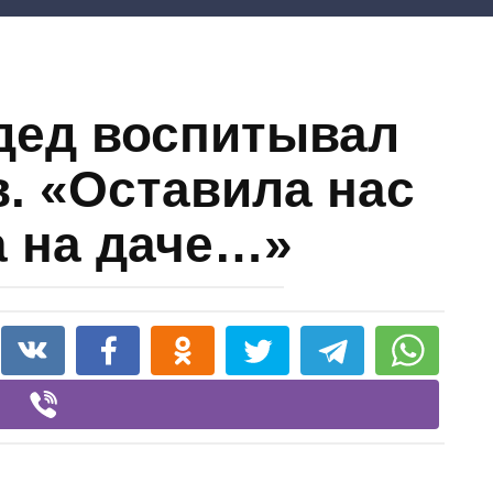
 дед воспитывал
в. «Оставила нас
 на даче…»