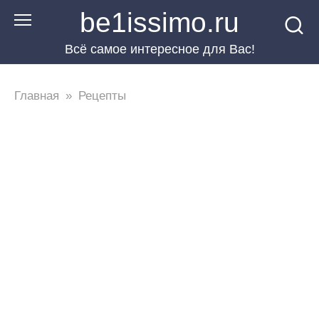
Перейти
be1issimo.ru
к
Всё самое интересное для Вас!
контенту
Главная
»
Рецепты