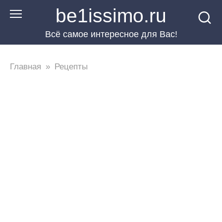
Перейти
be1issimo.ru
к
Всё самое интересное для Вас!
контенту
Главная
»
Рецепты