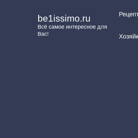
Перейти
Рецеп
к
be1issimo.ru
контенту
Всё самое интересное для
Вас!
Хозяй