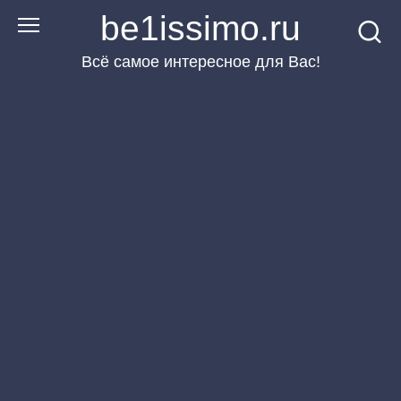
Перейти
be1issimo.ru
к
Всё самое интересное для Вас!
контенту