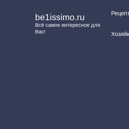
Перейти
Рецеп
к
be1issimo.ru
контенту
Всё самое интересное для
Вас!
Хозяй