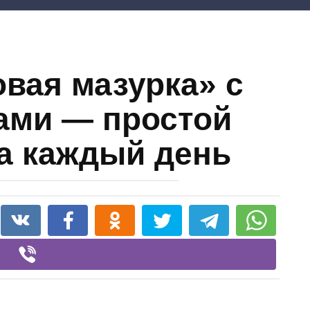
овая мазурка» с
ами — простой
на каждый день