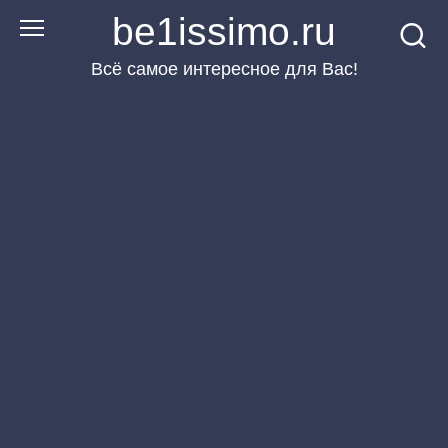
Перейти
be1issimo.ru
к
Всё самое интересное для Вас!
контенту