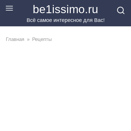
Перейти
be1issimo.ru
к
Всё самое интересное для Вас!
контенту
Главная
»
Рецепты