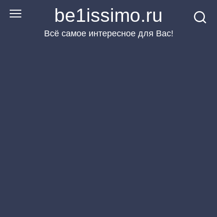
Перейти
be1issimo.ru
к
Всё самое интересное для Вас!
контенту