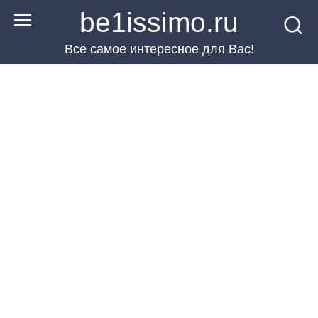
Перейти
be1issimo.ru
к
Всё самое интересное для Вас!
контенту