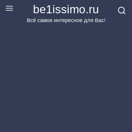
Перейти
be1issimo.ru
к
Всё самое интересное для Вас!
контенту