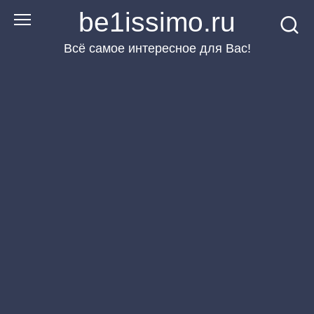
Перейти
be1issimo.ru
к
Всё самое интересное для Вас!
контенту