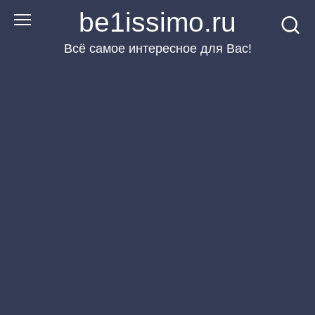
Перейти
be1issimo.ru
к
Всё самое интересное для Вас!
контенту