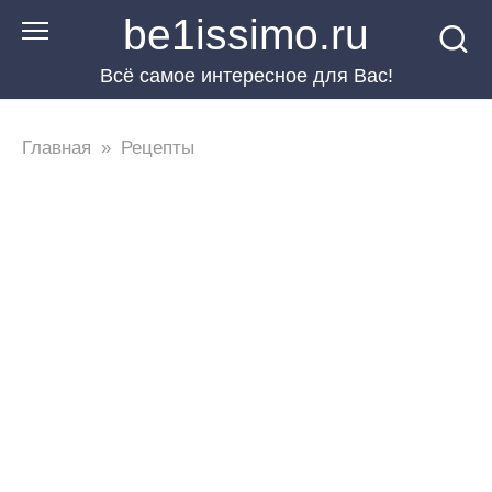
Перейти
be1issimo.ru
к
Всё самое интересное для Вас!
контенту
Главная
»
Рецепты