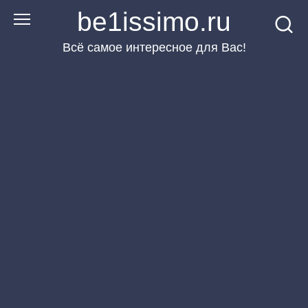
Перейти
be1issimo.ru
к
Всё самое интересное для Вас!
контенту