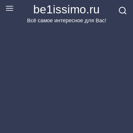
Перейти
be1issimo.ru
к
Всё самое интересное для Вас!
контенту