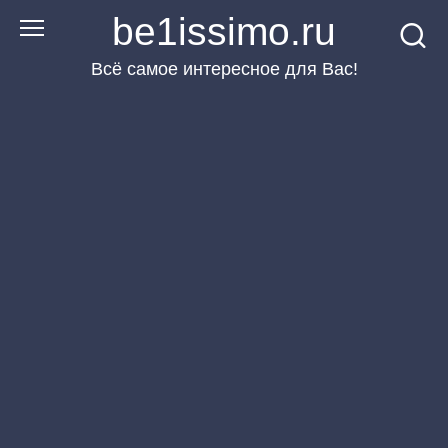
Перейти
be1issimo.ru
к
Всё самое интересное для Вас!
контенту