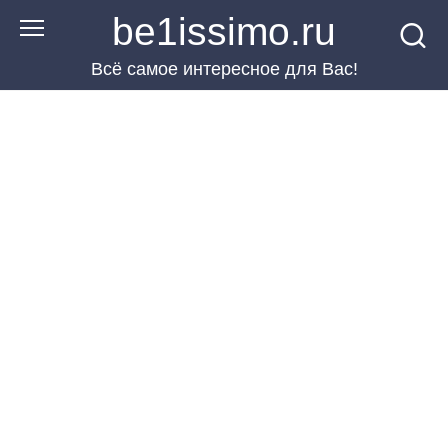
Перейти
be1issimo.ru
к
Всё самое интересное для Вас!
контенту