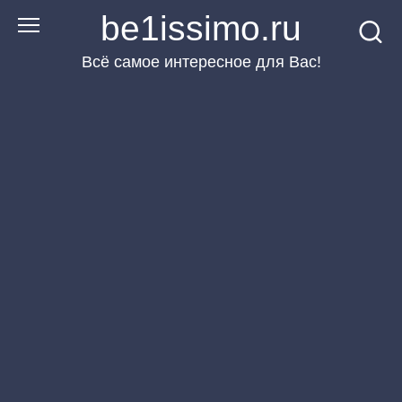
Перейти
be1issimo.ru
к
Всё самое интересное для Вас!
контенту