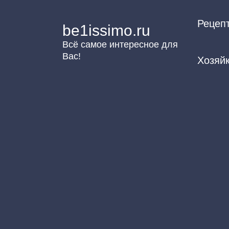
Перейти
Рецеп
к
be1issimo.ru
контенту
Всё самое интересное для
Вас!
Хозяй