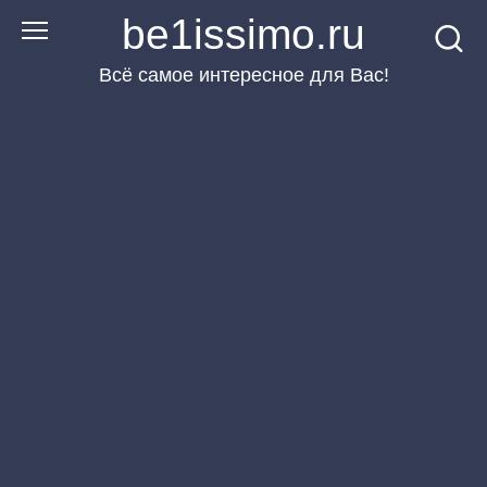
Перейти
be1issimo.ru
к
Всё самое интересное для Вас!
контенту