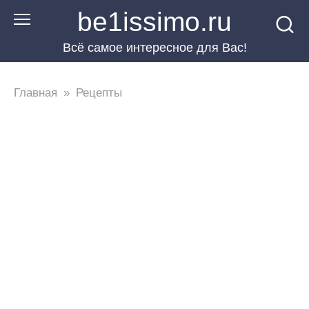
Перейти
be1issimo.ru
к
Всё самое интересное для Вас!
контенту
Главная
»
Рецепты