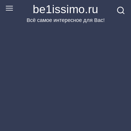
Перейти
be1issimo.ru
к
Всё самое интересное для Вас!
контенту