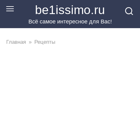
Перейти
be1issimo.ru
к
Всё самое интересное для Вас!
контенту
Главная
»
Рецепты