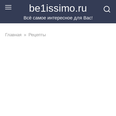
Перейти
be1issimo.ru
к
Всё самое интересное для Вас!
контенту
Главная
»
Рецепты