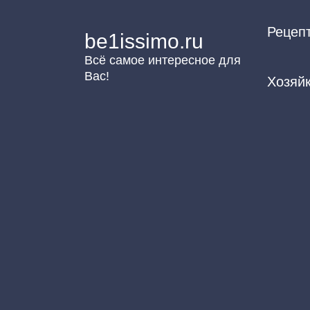
Перейти
Рецеп
к
be1issimo.ru
контенту
Всё самое интересное для
Вас!
Хозяй