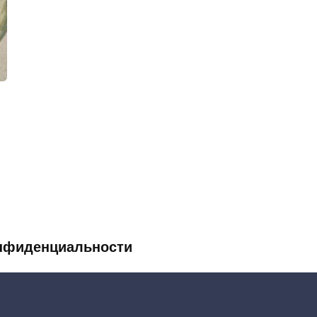
Назад
1
2
3
…
111
Дале
нфиденциальности