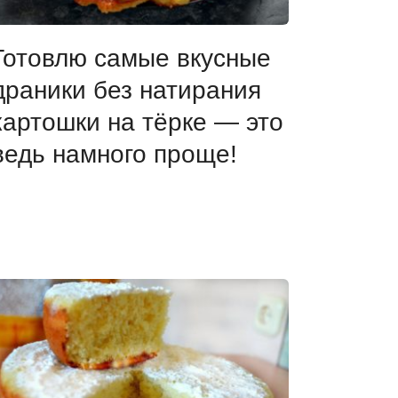
Готовлю самые вкусные
драники без натирания
картошки на тёрке — это
ведь намного проще!