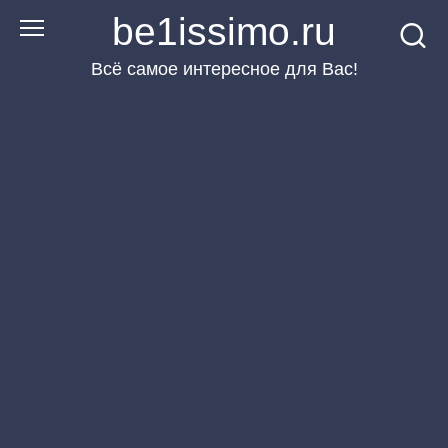
Перейти
be1issimo.ru
к
Всё самое интересное для Вас!
контенту