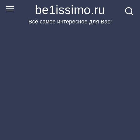
Перейти
be1issimo.ru
к
Всё самое интересное для Вас!
контенту