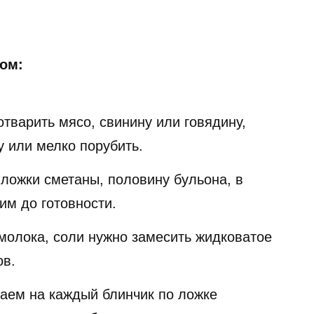
сом:
тварить мясо, свинину или говядину,
у или мелко порубить.
ложки сметаны, половину бульона, в
им до готовности.
а молока, соли нужно замесить жидковатое
ов.
ем на каждый блинчик по ложке