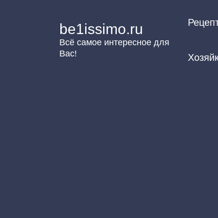
Перейти
Рецеп
к
be1issimo.ru
контенту
Всё самое интересное для
Вас!
Хозяй