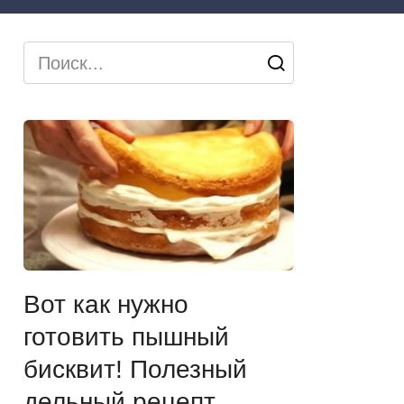
Search
for:
Вот как нужно
готовить пышный
бисквит! Полезный
дельный рецепт…