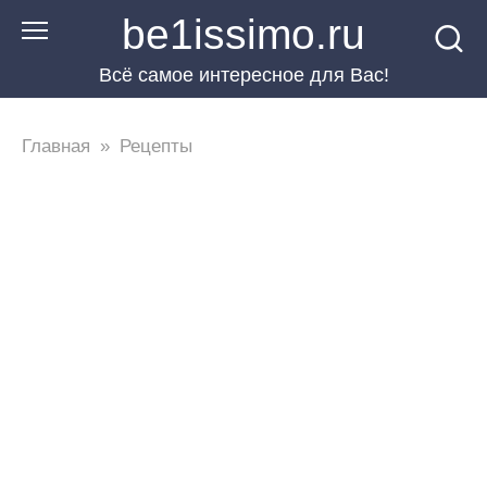
Перейти
be1issimo.ru
к
Всё самое интересное для Вас!
контенту
Главная
»
Рецепты