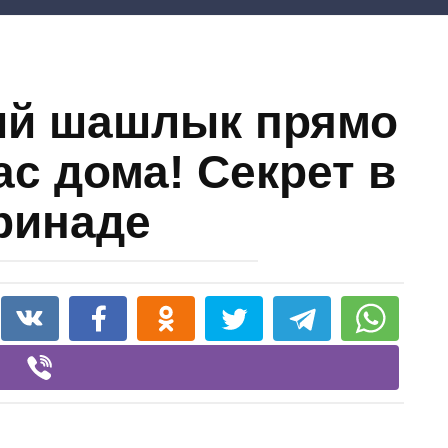
ый шашлык прямо
ас дома! Секрет в
ринаде