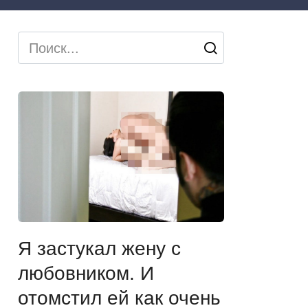
Search
for:
Я застукал жену с
любовником. И
отомстил ей как очень