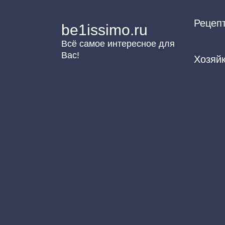
Перейти
Рецеп
к
be1issimo.ru
контенту
Всё самое интересное для
Вас!
Хозяй