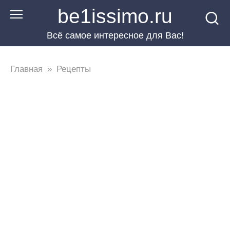
Перейти
be1issimo.ru
к
Всё самое интересное для Вас!
контенту
Главная
»
Рецепты