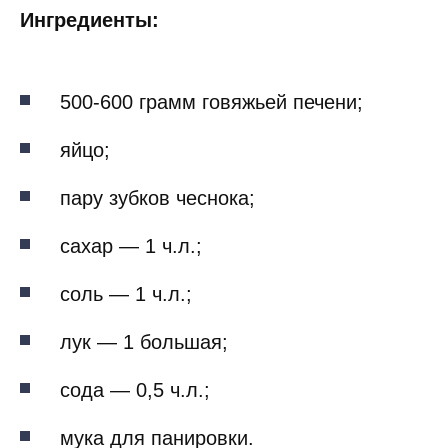
Ингредиенты:
500-600 грамм говяжьей печени;
яйцо;
пару зубков чеснока;
сахар — 1 ч.л.;
соль — 1 ч.л.;
лук — 1 большая;
сода — 0,5 ч.л.;
мука для панировки.